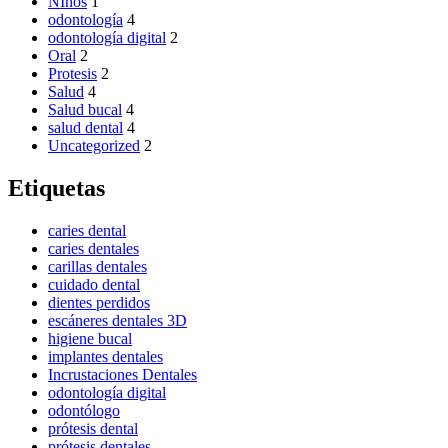
NIños
1
odontología
4
odontología digital
2
Oral
2
Protesis
2
Salud
4
Salud bucal
4
salud dental
4
Uncategorized
2
Etiquetas
caries dental
caries dentales
carillas dentales
cuidado dental
dientes perdidos
escáneres dentales 3D
higiene bucal
implantes dentales
Incrustaciones Dentales
odontología digital
odontólogo
prótesis dental
prótesis dentales