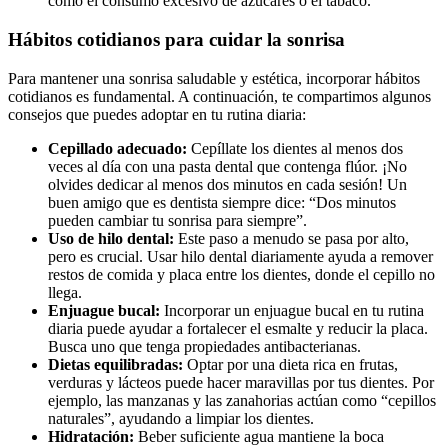
como el consumo excesivo de azúcares o el tabaco.
Hábitos cotidianos para cuidar la sonrisa
Para mantener una sonrisa saludable y estética, incorporar hábitos
cotidianos es fundamental. A continuación, te compartimos algunos
consejos que puedes adoptar en tu rutina diaria:
Cepillado adecuado:
Cepíllate los dientes al menos dos
veces al día con una pasta dental que contenga flúor. ¡No
olvides dedicar al menos dos minutos en cada sesión! Un
buen amigo que es dentista siempre dice: “Dos minutos
pueden cambiar tu sonrisa para siempre”.
Uso de hilo dental:
Este paso a menudo se pasa por alto,
pero es crucial. Usar hilo dental diariamente ayuda a remover
restos de comida y placa entre los dientes, donde el cepillo no
llega.
Enjuague bucal:
Incorporar un enjuague bucal en tu rutina
diaria puede ayudar a fortalecer el esmalte y reducir la placa.
Busca uno que tenga propiedades antibacterianas.
Dietas equilibradas:
Optar por una dieta rica en frutas,
verduras y lácteos puede hacer maravillas por tus dientes. Por
ejemplo, las manzanas y las zanahorias actúan como “cepillos
naturales”, ayudando a limpiar los dientes.
Hidratación:
Beber suficiente agua mantiene la boca